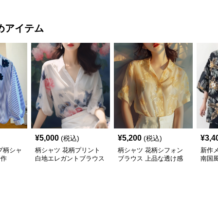
めアイテム
¥
5,000
¥
5,200
¥
3,4
(税込)
(税込)
プ柄シャ
柄シャツ 花柄プリント
柄シャツ 花柄シフォン
新作
新作
白地エレガントブラウス
ブラウス 上品な透け感
南国
袖カ