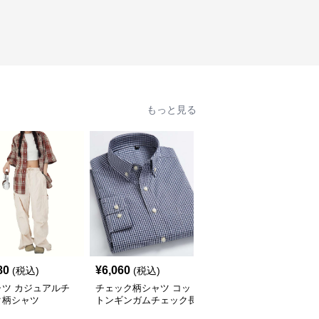
もっと見る
80
¥
6,060
¥
2,900
(税込)
(税込)
(税込)
ャツ カジュアルチ
チェック柄シャツ コッ
柄シャツ 柔らか暖か格
ク柄シャツ
トンギンガムチェック長
子柄シャツ
袖シャツ