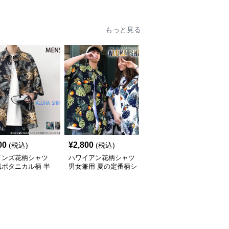
もっと見る
00
¥
2,800
¥
7,010
(税込)
(税込)
(税込)
メンズ花柄シャツ
ハワイアン花柄シャツ
柄シャツ 紺地に白花柄
風ボタニカル柄 半
男女兼用 夏の定番柄シ
の半袖開襟シャツ 男女
ジュアルシャツ
ャツ
兼用