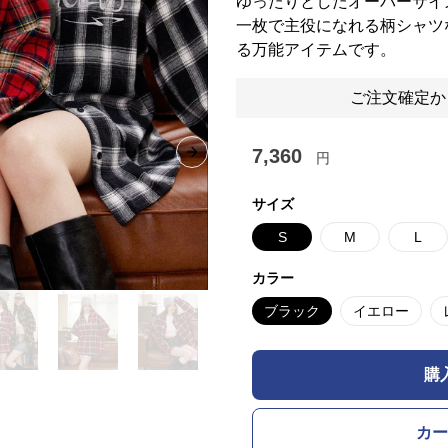
ゆったりとしたオーバーサイ
一枚で主役になれる柄シャツ
る万能アイテムです。
ご注文確定か
7,360
円
Next slide
サイズ
S
M
L
カラー
ブラック
イエロー
購
カー