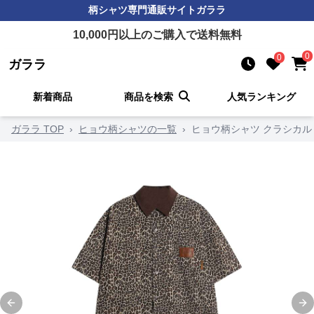
柄シャツ
専門通販サイト
ガララ
10,000
円以上のご購入で送料無料
0
0
ガララ
新着商品
商品を検索
人気ランキング
ガララ TOP
›
ヒョウ柄シャツの一覧
›
ヒョウ柄シャツ クラシカル
Previous slide
Ne