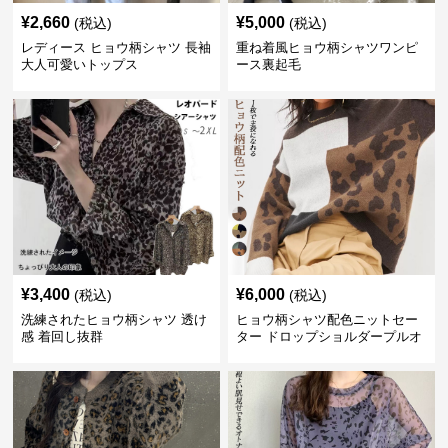
¥
2,660
¥
5,000
(税込)
(税込)
レディース ヒョウ柄シャツ 長袖
重ね着風ヒョウ柄シャツワンピ
大人可愛いトップス
ース裏起毛
¥
3,400
¥
6,000
(税込)
(税込)
洗練されたヒョウ柄シャツ 透け
ヒョウ柄シャツ配色ニットセー
感 着回し抜群
ター ドロップショルダープルオ
ーバー