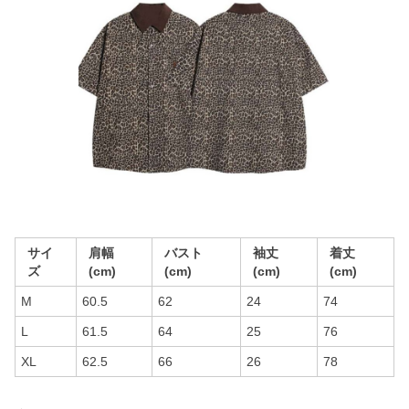
サイ
肩幅
バスト
袖丈
着丈
ズ
(cm)
(cm)
(cm)
(cm)
M
60.5
62
24
74
L
61.5
64
25
76
XL
62.5
66
26
78