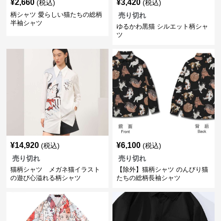
¥
2,660
¥
3,420
(税込)
(税込)
柄シャツ 愛らしい猫たちの総柄
売り切れ
半袖シャツ
ゆるかわ黒猫 シルエット柄シャ
ツ
¥
14,920
¥
6,100
(税込)
(税込)
売り切れ
売り切れ
猫柄シャツ メガネ猫イラスト
【除外】猫柄シャツ のんびり猫
の遊び心溢れる柄シャツ
たちの総柄長袖シャツ