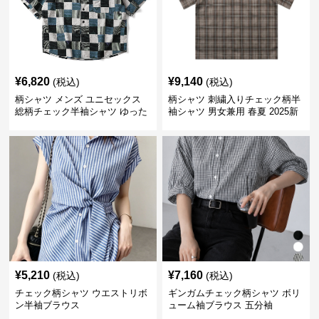
¥
6,820
¥
9,140
(税込)
(税込)
柄シャツ メンズ ユニセックス
柄シャツ 刺繍入りチェック柄半
総柄チェック半袖シャツ ゆった
袖シャツ 男女兼用 春夏 2025新
り涼感素材
作
¥
5,210
¥
7,160
(税込)
(税込)
チェック柄シャツ ウエストリボ
ギンガムチェック柄シャツ ボリ
ン半袖ブラウス
ューム袖ブラウス 五分袖