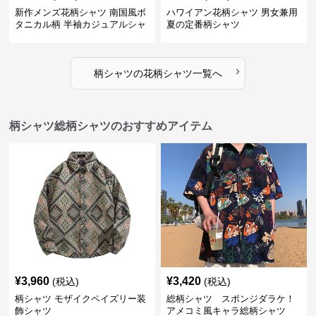
新作メンズ花柄シャツ 南国風ボ
ハワイアン花柄シャツ 男女兼用
タニカル柄 半袖カジュアルシャ
夏の定番柄シャツ
ツ
›
柄シャツ
の
花柄シャツ
一覧へ
柄シャツ総柄シャツのおすすめアイテム
¥
3,960
¥
3,420
(税込)
(税込)
柄シャツ モザイクペイズリー装
総柄シャツ スポンジダラケ！
飾シャツ
アメコミ風キャラ総柄シャツ