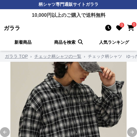
柄シャツ
専門通販サイト
ガララ
10,000
円以上のご購入で送料無料
0
0
ガララ
新着商品
商品を検索
人気ランキング
ガララ TOP
›
チェック柄シャツの一覧
›
チェック柄シャツ ゆっ
Previous slide
Ne