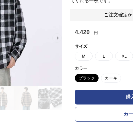
てくれる一枚です。
ご注文確定か
4,420
円
Next slide
サイズ
M
L
XL
カラー
ブラック
カーキ
購
カー