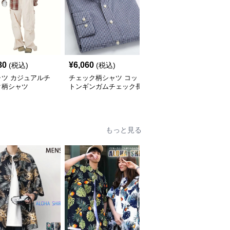
80
¥
6,060
¥
2,900
(税込)
(税込)
(税込)
ャツ カジュアルチ
チェック柄シャツ コッ
柄シャツ 柔らか暖か格
ク柄シャツ
トンギンガムチェック長
子柄シャツ
袖シャツ
もっと見る