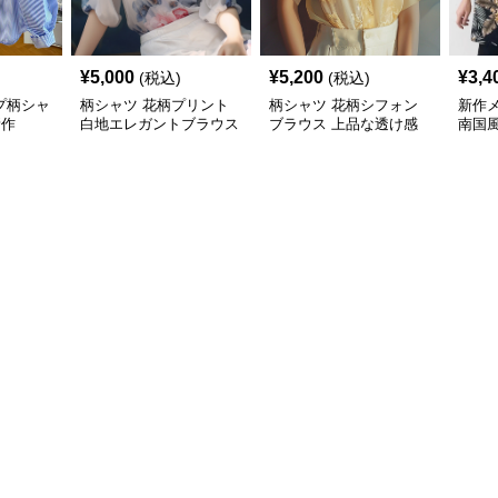
¥
5,000
¥
5,200
¥
3,4
(税込)
(税込)
プ柄シャ
柄シャツ 花柄プリント
柄シャツ 花柄シフォン
新作
新作
白地エレガントブラウス
ブラウス 上品な透け感
南国
袖カ