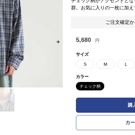
チェック柄がアクセントとな
群。お気に入りの一枚に加え
ご注文確定か
5,680
円
Next slide
サイズ
S
M
L
カラー
チェック柄
購
カー