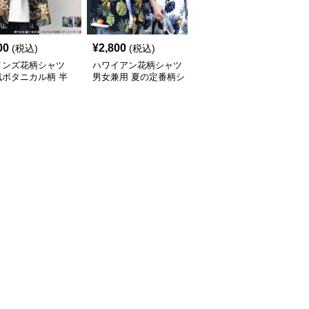
00
¥
2,800
¥
7,010
(税込)
(税込)
(税込)
メンズ花柄シャツ
ハワイアン花柄シャツ
柄シャツ 紺地に白花柄
風ボタニカル柄 半
男女兼用 夏の定番柄シ
の半袖開襟シャツ 男女
ジュアルシャツ
ャツ
兼用