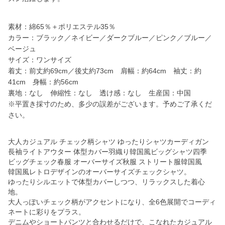
素材：綿65％＋ポリエステル35％
カラー：ブラック／ネイビー／ダークブルー／ピンク／ブルー／
ベージュ
サイズ：ワンサイズ
着丈：前丈約69cm／後丈約73cm 肩幅：約64cm 袖丈：約
41cm 身幅：約56cm
裏地：なし 伸縮性：なし 透け感：なし 生産国：中国
※平置き採寸のため、多少の誤差がございます。予めご了承くだ
さい。
大人カジュアル チェック柄シャツ ゆったりシャツカーディガン
長袖ライトアウター 体型カバー羽織り韓国風ビッグシャツ四季
ビッグチェック春服 オーバーサイズ秋服 ストリート服韓国風
韓国風レトロデザインのオーバーサイズチェックシャツ。
ゆったりシルエットで体型カバーしつつ、リラックスした着心
地。
大人っぽいチェック柄がアクセントになり、全6色展開でコーディ
ネートに彩りをプラス。
デニムやショートパンツと合わせるだけで、こなれたカジュアル