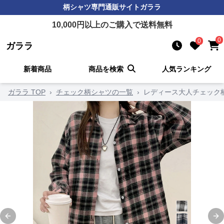
柄シャツ
専門通販サイト
ガララ
10,000
円以上のご購入で送料無料
0
0
ガララ
新着商品
商品を検索
人気ランキング
ガララ TOP
›
チェック柄シャツの一覧
›
レディース大人チェック
Previous slide
Ne