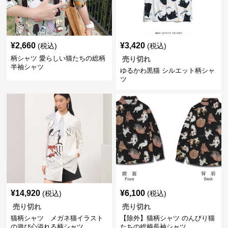
¥
2,660
¥
3,420
(税込)
(税込)
柄シャツ 愛らしい猫たちの総柄
売り切れ
半袖シャツ
ゆるかわ黒猫 シルエット柄シャ
ツ
¥
14,920
¥
6,100
(税込)
(税込)
売り切れ
売り切れ
猫柄シャツ メガネ猫イラスト
【除外】猫柄シャツ のんびり猫
の遊び心溢れる柄シャツ
たちの総柄長袖シャツ