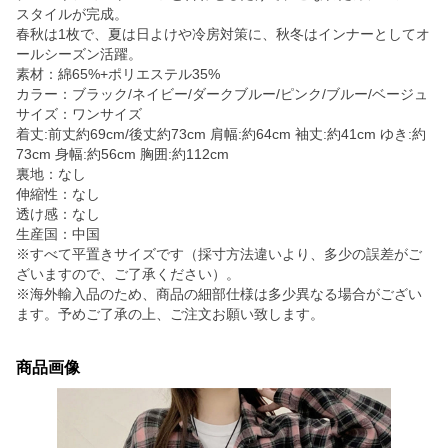
スタイルが完成。
春秋は1枚で、夏は日よけや冷房対策に、秋冬はインナーとしてオ
ールシーズン活躍。
素材：綿65%+ポリエステル35%
カラー：ブラック/ネイビー/ダークブルー/ピンク/ブルー/ベージュ
サイズ：ワンサイズ
着丈:前丈約69cm/後丈約73cm 肩幅:約64cm 袖丈:約41cm ゆき:約
73cm 身幅:約56cm 胸囲:約112cm
裏地：なし
伸縮性：なし
透け感：なし
生産国：中国
※すべて平置きサイズです（採寸方法違いより、多少の誤差がご
ざいますので、ご了承ください）。
※海外輸入品のため、商品の細部仕様は多少異なる場合がござい
ます。予めご了承の上、ご注文お願い致します。
商品画像