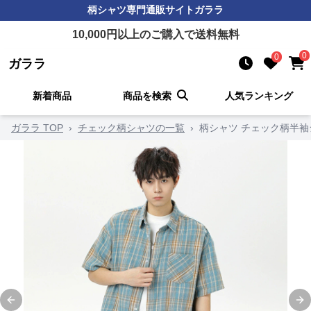
柄シャツ
専門通販サイト
ガララ
10,000
円以上のご購入で送料無料
0
0
ガララ
新着商品
商品を検索
人気ランキング
ガララ TOP
›
チェック柄シャツの一覧
›
柄シャツ チェック柄半袖
Previous slide
Ne