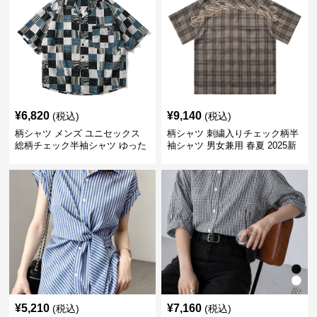
¥
6,820
¥
9,140
(税込)
(税込)
柄シャツ メンズ ユニセックス
柄シャツ 刺繍入りチェック柄半
総柄チェック半袖シャツ ゆった
袖シャツ 男女兼用 春夏 2025新
り涼感素材
作
¥
5,210
¥
7,160
(税込)
(税込)