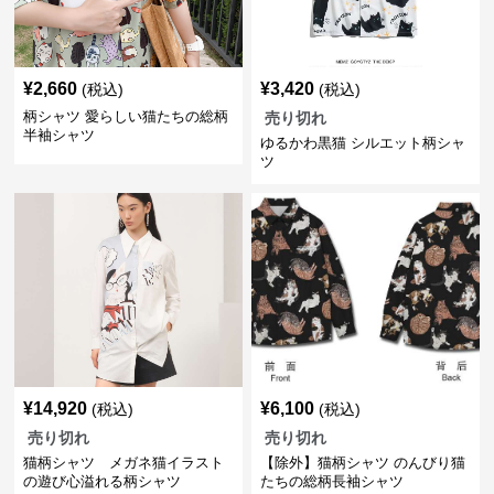
¥
2,660
¥
3,420
(税込)
(税込)
柄シャツ 愛らしい猫たちの総柄
売り切れ
半袖シャツ
ゆるかわ黒猫 シルエット柄シャ
ツ
¥
14,920
¥
6,100
(税込)
(税込)
売り切れ
売り切れ
猫柄シャツ メガネ猫イラスト
【除外】猫柄シャツ のんびり猫
の遊び心溢れる柄シャツ
たちの総柄長袖シャツ