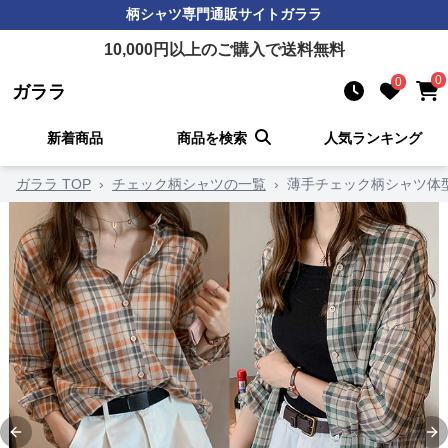
柄シャツ
専門通販サイト
ガララ
10,000
円以上のご購入で送料無料
0
0
ガララ
新着商品
商品を検索
人気ランキング
ガララ TOP
›
チェック柄シャツの一覧
›
薄手チェック柄シャツ体
Previous slide
Ne