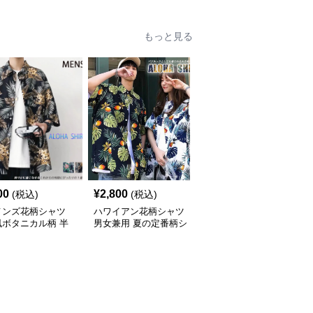
もっと見る
00
¥
2,800
¥
7,010
(税込)
(税込)
(税込)
メンズ花柄シャツ
ハワイアン花柄シャツ
柄シャツ 紺地に白花柄
風ボタニカル柄 半
男女兼用 夏の定番柄シ
の半袖開襟シャツ 男女
ジュアルシャツ
ャツ
兼用