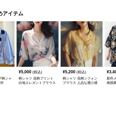
めアイテム
¥
5,000
¥
5,200
¥
3,4
(税込)
(税込)
プ柄シャ
柄シャツ 花柄プリント
柄シャツ 花柄シフォン
新作
新作
白地エレガントブラウス
ブラウス 上品な透け感
南国
袖カ