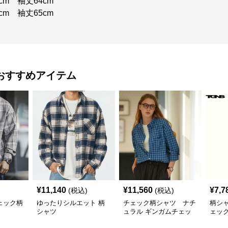
cm 袖丈64cm
cm 袖丈65cm
おすすめアイテム
¥
11,140
¥
11,560
¥
7,7
(税込)
(税込)
ェック柄
ゆったりシルエット 柄
チェック柄シャツ ナチ
柄シ
シャツ
ュラル ギンガムチェッ
ェッ
ク柄シャツ