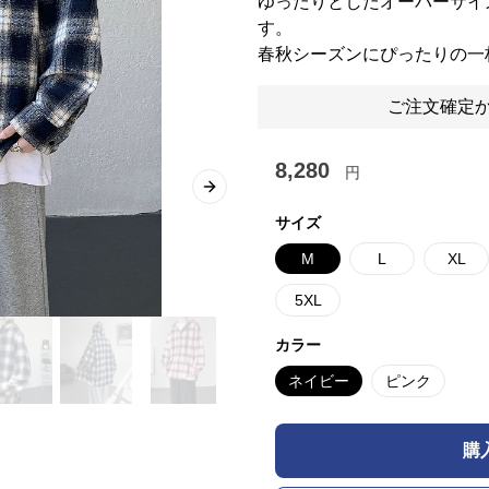
ゆったりとしたオーバーサイ
す。
春秋シーズンにぴったりの一
ご注文確定か
8,280
円
Next slide
サイズ
M
L
XL
5XL
カラー
ネイビー
ピンク
購