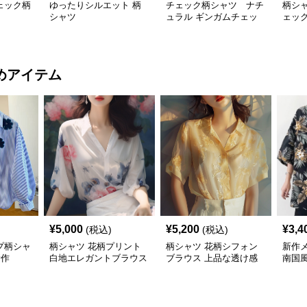
ェック柄
ゆったりシルエット 柄
チェック柄シャツ ナチ
柄シ
シャツ
ュラル ギンガムチェッ
ェッ
ク柄シャツ
めアイテム
¥
5,000
¥
5,200
¥
3,4
(税込)
(税込)
プ柄シャ
柄シャツ 花柄プリント
柄シャツ 花柄シフォン
新作
新作
白地エレガントブラウス
ブラウス 上品な透け感
南国
袖カ