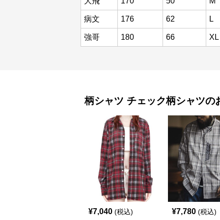
大飛
170
50
M
病文
176
62
L
強哥
180
66
XL
柄シャツ
チェック柄シャツ
の
¥
7,040
¥
7,780
(税込)
(税込)