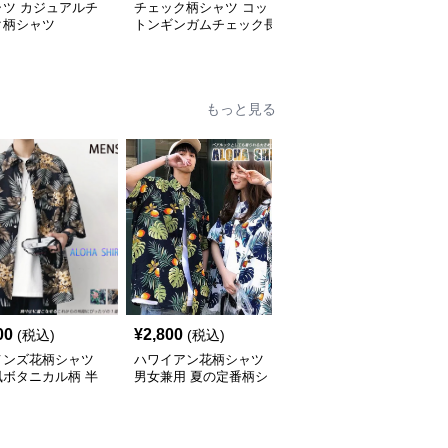
ャツ カジュアルチ
チェック柄シャツ コッ
柄シャツ 柔らか暖か格
ク柄シャツ
トンギンガムチェック長
子柄シャツ
袖シャツ
もっと見る
00
¥
2,800
¥
7,010
(税込)
(税込)
(税込)
メンズ花柄シャツ
ハワイアン花柄シャツ
柄シャツ 紺地に白花柄
風ボタニカル柄 半
男女兼用 夏の定番柄シ
の半袖開襟シャツ 男女
ジュアルシャツ
ャツ
兼用