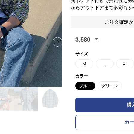
胸ポケット付きで実用性も兼
からアウトドアまで多彩なシ
ご注文確定か
3,580
円
Next slide
サイズ
M
L
XL
カラー
ブルー
グリーン
購
カー