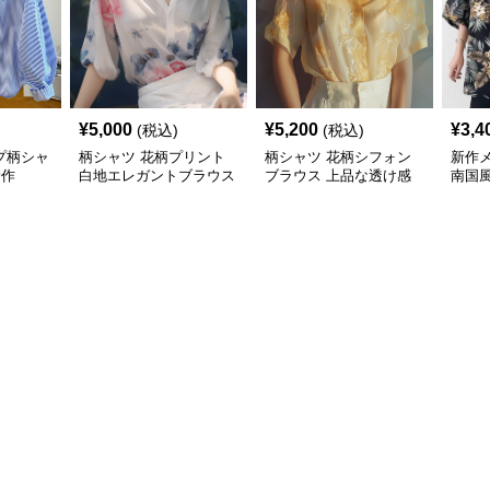
¥
5,000
¥
5,200
¥
3,4
(税込)
(税込)
プ柄シャ
柄シャツ 花柄プリント
柄シャツ 花柄シフォン
新作
新作
白地エレガントブラウス
ブラウス 上品な透け感
南国
袖カ