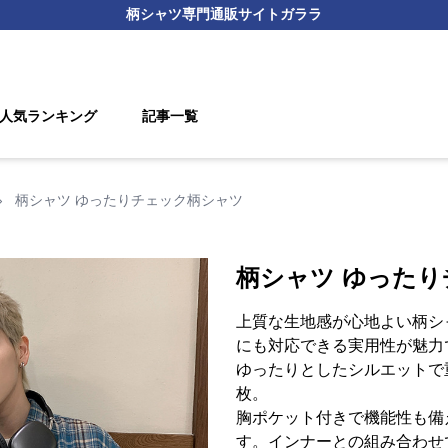
柄シャツ
専門通販サイト
ガララ
人気ランキング
記事一覧
›
柄シャツ ゆったりチェック柄シャツ
柄シャツ ゆった
上質な生地感が心地よい柄シ
にも対応できる実用性が魅力
ゆったりとしたシルエットで
枚。
胸ポケット付きで機能性も備
す。インナーとの組み合わせ