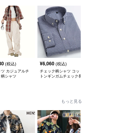
80
¥
6,060
¥
2,900
(税込)
(税込)
(税込)
ャツ カジュアルチ
チェック柄シャツ コッ
柄シャツ 柔らか暖か格
ク柄シャツ
トンギンガムチェック長
子柄シャツ
袖シャツ
もっと見る