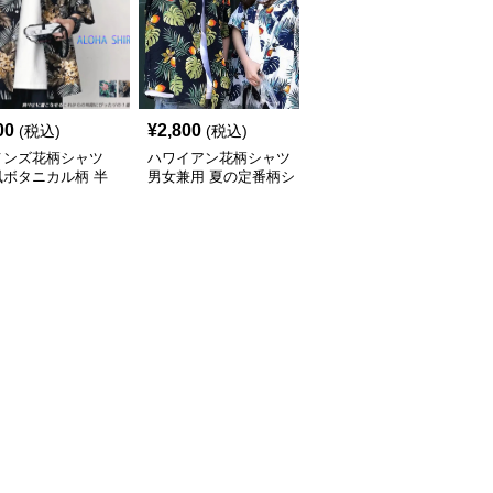
00
¥
2,800
¥
7,010
(税込)
(税込)
(税込)
メンズ花柄シャツ
ハワイアン花柄シャツ
柄シャツ 紺地に白花柄
風ボタニカル柄 半
男女兼用 夏の定番柄シ
の半袖開襟シャツ 男女
ジュアルシャツ
ャツ
兼用