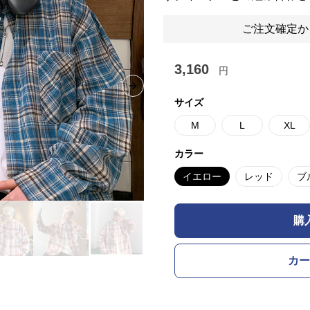
ご注文確定か
3,160
円
Next slide
サイズ
M
L
XL
カラー
イエロー
レッド
ブ
購
カー