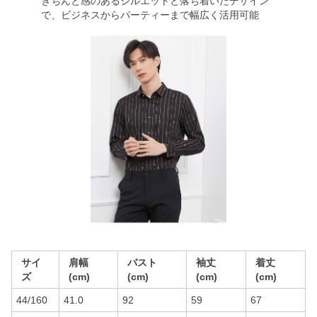
きちんと感のあるシルエットと落ち着いたデザイン
で、ビジネスからパーティーまで幅広く活用可能
サイ
肩幅
バスト
袖丈
着丈
ズ
(cm)
(cm)
(cm)
(cm)
44/160
41.0
92
59
67