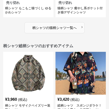
売り切れ
売り切れ
柄シャツ もこもこ猫づくし ゆる
猫柄シャツ 癒やし系ポケット付
かわシャツ
き猫デザインシャツ
›
柄シャツ
の
猫柄シャツ
一覧へ
柄シャツ総柄シャツのおすすめアイテム
¥
3,960
¥
3,420
(税込)
(税込)
柄シャツ モザイクペイズリー装
総柄シャツ スポンジダラケ！