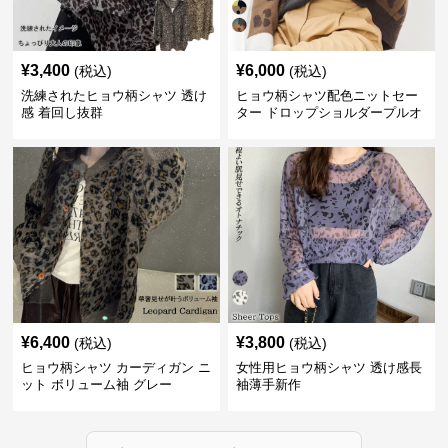
¥
3,400
¥
6,000
(税込)
(税込)
洗練されたヒョウ柄シャツ 透け
ヒョウ柄シャツ配色ニットセー
感 着回し抜群
ター ドロップショルダープルオ
ーバー
¥
6,400
¥
3,800
(税込)
(税込)
ヒョウ柄シャツ カーディガン ニ
女性用ヒョウ柄シャツ 透け感長
ット ボリューム袖 グレー
袖薄手新作