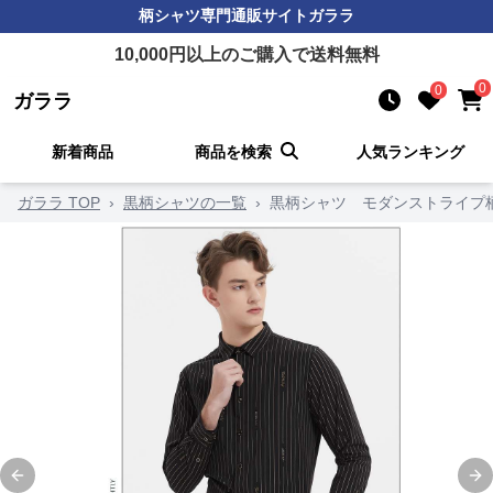
柄シャツ
専門通販サイト
ガララ
10,000
円以上のご購入で送料無料
0
0
ガララ
新着商品
商品を検索
人気ランキング
ガララ TOP
›
黒柄シャツの一覧
›
黒柄シャツ モダンストライプ
Previous slide
Ne