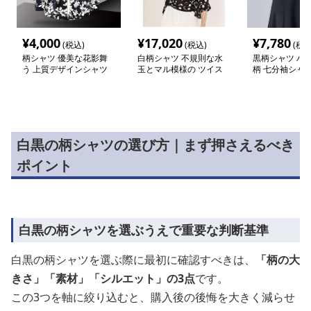
¥
4,000
¥
17,020
¥
7,780
(税込)
(税込)
(税込
柄シャツ 優美な花影舞
白柄シャツ 不規則な水
黒柄シャツ ハ
う 上質デザインシャツ
玉とマル模様の ツイス
柄 七分袖シャ
トデザインシャツ
白黒の柄シャツの選び方｜まず押さえるべき
ポイント
白黒の柄シャツを選ぶうえで重要な判断基準
白黒の柄シャツを選ぶ際に最初に確認すべきは、
「柄の大
きさ」「素材」「シルエット」の3点
です。
この3つを軸に絞り込むと、購入後の後悔を大きく減らせ